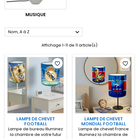
MUSIQUE

Nom, A à Z
Affichage 1-11 de 11 article(s)
favorite_border
favorite_border
LAMPE DE CHEVET
LAMPE DE CHEVET
FOOTBALL
MONDIAL FOOTBALL
PERSONNALISÉE
PERSONNALISÉE - FRANCE
Lampe de bureau Illuminez
Lampe de chevet France
la chambre de votre futur
Illuminez la chambre de