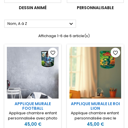
DESSIN ANIMÉ
PERSONNALISABLE

Nom, A à Z
Affichage 1-6 de 6 article(s)
favorite_border
favorite_border
APPLIQUE MURALE
APPLIQUE MURALE LE ROI
FOOTBALL
LION
Applique chambre enfant
Applique chambre enfant
personnalisée avec photo
personnalisée avec le
et le prénom de votre
prénom de votre enfant sur
45,00 €
45,00 €