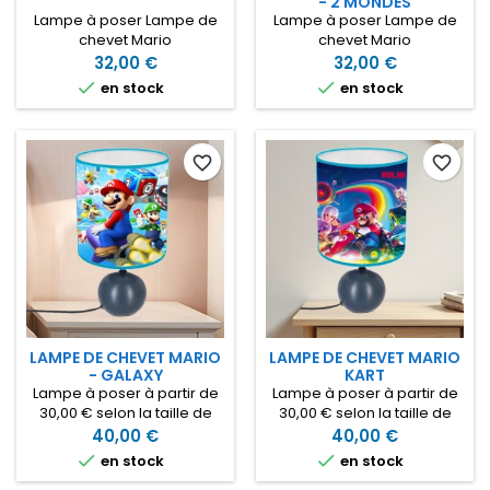
- 2 MONDES
Lampe à poser Lampe de
Lampe à poser Lampe de
chevet Mario
chevet Mario
personnalisable avec le
personnalisée avec le
32,00 €
32,00 €
prénom de votre enfant.
prénom de votre enfant.


en stock
en stock
Lampe en tissu sur pied
Lampe en tissu sur pied
boule en grès Idéale pour
boule noir en grès Idéale
décorer la chambre; la
pour décorer la chambre
lampe Mario à poser sur la
avec les personnages du
favorite_border
favorite_border
table de chevet ou sur le
jeu vidéo Mario Bros Lampe
bureau Lampe diamètre
diamètre 12cm x 24cm
12cm x 24cm hauteur
hauteur
LAMPE DE CHEVET MARIO
LAMPE DE CHEVET MARIO
- GALAXY
KART
Lampe à poser à partir de
Lampe à poser à partir de
30,00 € selon la taille de
30,00 € selon la taille de
l'abat-jour choisi Lampe de
l'abat-jour choisi Lampe de
40,00 €
40,00 €
chevet Mario
chevet Mario Kart


en stock
en stock
personnalisée avec le
personnalisée avec le