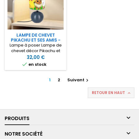
18cm hauteur
LAMPE DE CHEVET
PIKACHU ET SES AMIS -
ARC EN CIEL
Lampe à poser Lampe de
chevet décor Pikachu et
ses amis à personnaliser
32,00 €
avec le prénom de votre

en stock
enfant. Lampe de chevet
en tissu sur pied boule en
grès idéale pour décorer la
1
2
Suivant

chambre de votre fils, fille
avec ses personnages
RETOUR EN HAUT

préférés Lampe diamètre
12cm x 24cm hauteur

PRODUITS

NOTRE SOCIÉTÉ