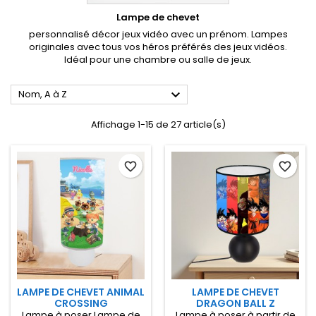
Lampe de chevet
personnalisé décor jeux vidéo avec un prénom. Lampes
originales avec tous vos héros préférés des jeux vidéos.
Idéal pour une chambre ou salle de jeux.

Nom, A à Z
Affichage 1-15 de 27 article(s)
favorite_border
favorite_border
LAMPE DE CHEVET ANIMAL
LAMPE DE CHEVET
CROSSING
DRAGON BALL Z
Lampe à poser Lampe de
Lampe à poser à partir de