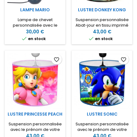
LAMPE MARIO
LUSTRE DONKEY KONG
Lampe de chevet
Suspension personnalisée
personnalisée avec le
Abat-jour en tissu imprimé
prénom de votre enfant.
sur le thème de Donkey
30,00 €
43,00 €
Lampe de chevet en tissu
Kong , les héros préférés


en stock
en stock
sur pied en grès pour
de votre fils Idéal pour
décorer la chambre de
décorer sa chambre Vous
votre fils avec ses
pouvez personnaliser la
personnages préférés
suspension avec un
favorite_border
favorite_border
Choisissez le pied de
prénom ou laisser
lampe de votre choix parmi
uniquement les dessins.
nos modèles disponibles
LUSTRE PRINCESSE PEACH
LUSTRE SONIC
Suspension personnalisée
Suspension personnalisée
avec le prénom de votre
avec le prénom de votre
fille sur le thème Princesse
enfant. Lustre en tissu
43,00 €
43,00 €