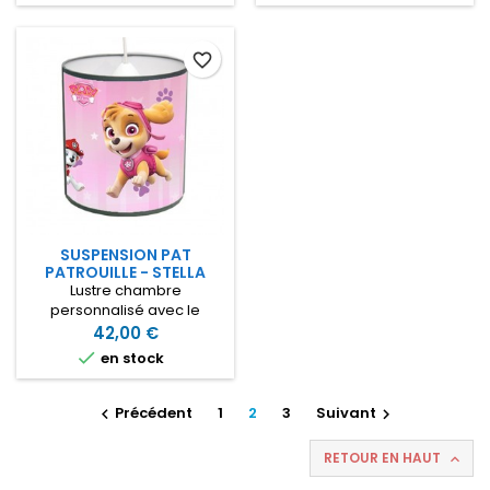
22cm Vous pouvez
diamètre 25cm x hauteur
personnaliser avec un
22cm
prénom ou préciser si vous
favorite_border
ne voulez rien écrire
SUSPENSION PAT
PATROUILLE - STELLA
Lustre chambre
personnalisé avec le
prénom de votre fille sur le
42,00 €
thème de la Pat patrouille

en stock
avec Stella Lustre en tissu
diamètre 25cm x 22cm
hauteur
Précédent
1
2
3
Suivant


RETOUR EN HAUT
