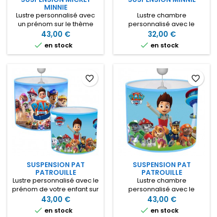
MINNIE
Lustre personnalisé avec
Lustre chambre
un prénom sur le thème
personnalisé avec le
Disney. Idéal pour décorer
prénom de votre fille et
43,00 €
32,00 €
la chambre avec Mickey et
Minnie bébé Lustre en tissu ,


en stock
en stock
Minnie Lustre en tissu
2 tailles : 20 ou 25 cm de
diamètre 25cm x hauteur
diamètre x hauteur 22 cm
22cm
Merci de renseigner le
prénom ci-dessous avant
favorite_border
favorite_border
de valider votre panier
SUSPENSION PAT
SUSPENSION PAT
PATROUILLE
PATROUILLE
Lustre personnalisé avec le
Lustre chambre
prénom de votre enfant sur
personnalisé avec le
le thème de la Pat
prénom de votre enfant sur
43,00 €
43,00 €
patrouille Lustre en tissu
le thème de la Pat


en stock
en stock
diamètre 25cm x hauteur
patrouille Lustre en tissu